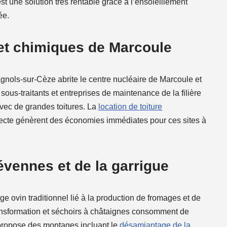
st une solution très rentable grâce à l’ensoleillement
ée.
 et chimiques de Marcoule
nols-sur-Cèze abrite le centre nucléaire de Marcoule et
sous-traitants et entreprises de maintenance de la filière
avec de grandes toitures. La
location de toiture
ecte génèrent des économies immédiates pour ces sites à
vennes et de la garrigue
 ovin traditionnel lié à la production de fromages et de
transformation et séchoirs à châtaignes consomment de
e propose des montages incluant le
désamiantage de la