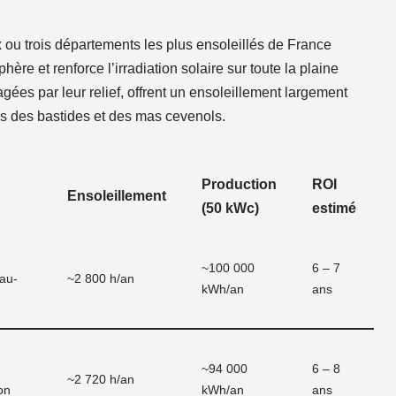
x ou trois départements les plus ensoleillés de France
ère et renforce l’irradiation solaire sur toute la plaine
es par leur relief, offrent un ensoleillement largement
les des bastides et des mas cevenols.
Production
ROI
Ensoleillement
(50 kWc)
estimé
~100 000
6 – 7
au-
~2 800 h/an
kWh/an
ans
~94 000
6 – 8
~2 720 h/an
on
kWh/an
ans