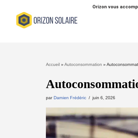
Orizon vous accom
Aller
au
contenu
Accueil
»
Autoconsommation
»
Autoconsommat
Autoconsommati
par
Damien Frédéric
juin 6, 2026