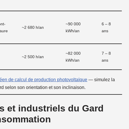
nt-
~90 000
6 – 8
~2 680 h/an
maure
kWh/an
ans
~82 000
7 – 8
~2 500 h/an
kWh/an
ans
en de calcul de production photovoltaïque
— simulez la
rd selon son orientation et son inclinaison.
es et industriels du Gard
onsommation