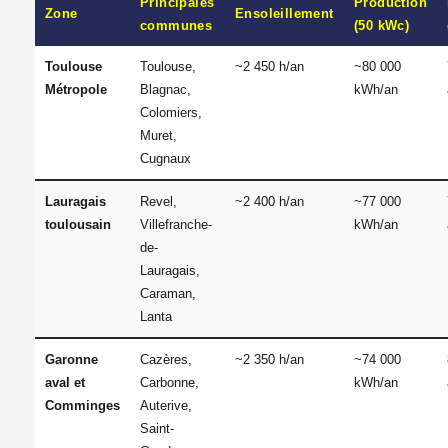
Principales
Production
Zone
Ensoleillement
communes
(50 kWc)
Toulouse
Toulouse,
~2 450 h/an
~80 000
Métropole
Blagnac,
kWh/an
Colomiers,
Muret,
Cugnaux
Lauragais
Revel,
~2 400 h/an
~77 000
toulousain
Villefranche-
kWh/an
de-
Lauragais,
Caraman,
Lanta
Garonne
Cazères,
~2 350 h/an
~74 000
aval et
Carbonne,
kWh/an
Comminges
Auterive,
Saint-