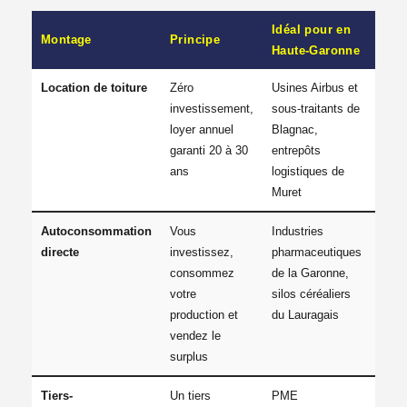
Idéal pour en
Montage
Principe
Haute-Garonne
Location de toiture
Zéro
Usines Airbus et
investissement,
sous-traitants de
loyer annuel
Blagnac,
garanti 20 à 30
entrepôts
ans
logistiques de
Muret
Autoconsommation
Vous
Industries
directe
investissez,
pharmaceutiques
consommez
de la Garonne,
votre
silos céréaliers
production et
du Lauragais
vendez le
surplus
Tiers-
Un tiers
PME